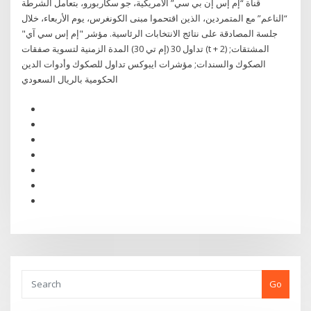
قناة “إم إس إن بي سي” الأمريكية، جو سكاربورو، بتعامل الشرطة
“الناعم” مع المتمردين، الذين اقتحموا مبنى الكونغرس، يوم الأربعاء، خلال
جلسة المصادقة على نتائج الانتخابات الرئاسية. مؤشر "إم إس سي آي"
تداول 30 (إم تي 30) المدة الزمنية لتسوية صفقات (t + 2) المشتقات;
الصكوك والسندات; مؤشرات ايبوكس تداول للصكوك وأدوات الدين
الحكومية بالريال السعودي
Go