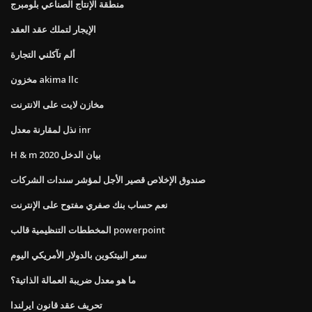
منطقة الإنتاج الصناعي بلومبرج
الإيجار لتملك عقد العقد
ألم تآكلني التجارة
مخزون akima llc
مخازن لايت على الانترنت
نذل لمقارنة معدل inr
H & m بيان الدخل 2020
صندوق الإخلاص قصير الأجل لمؤشر سندات الشركات
نعم حساب بنك صفري مفتوح على الإنترنت
المخططات التنظيمية قالب powerpoint
سعر البيتكوين بالدولار الأمريكي اليوم
ما هو معدل ضريبة العمالة الذاتية؟
تحريف عقد قانون ايرلندا