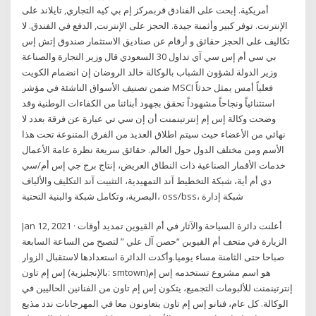
أمريكية. إبحت على الفنادق قربمركز إم بي كيه التجاري, تايلاند على
الإنترنت. توفر كبير وأثمنة جيدة. الحجز على الإنترنت, الدفع في الفندق. لا
تكاليف على الحجز حقائق و أرقام عن صناديق الاستثمار صندوق إتش إس
بي سي أم إس سي آي تداول 30 السعودي قال وزير التجارة والصناعة
وزير الدولة لشؤون الشباب بالوكالة خالد الروضان إن انضمام الكويت
ضمن تصنيف الأسواق الناشئة في مؤشر MSCI فعلياً أمس يمثل حدثاً
استثنائياً ونجاحاً مشهوداً تحقق بجهود أبنائنا من الكفاءات الوطنية وقد
وضحت وكالة إس إم إنترتينمنت أن إن سي تي عبارة عن فرقة بعدد لا
نهائي من الأعضاء حيث سيتم اطلاق العديد من الفرق المتنوعة تحت هذا
الأسم ومن مختلف الدول حول العالم. حقائق سريعة نظرة عامة الأعمال
خدمات الأقمار الصناعية ذات النطاق العريض، إنتاج برج جي إس أم/سي
دي أم أية، شبكة التخطيط آند التمهيدية، التثبيت آند التكليف والألياف
البصرية، وتكامل شبكة والبنية التحتية، oss/bss، شبكة إدارة
Jan 12, 2021 · أعلنت دائرة السياحة والآثار في أم القيوين تمديد أوقات
الزيارة في متحف أم القيوين “حصن آل علي ” لتصبح من الساعة السابعة
صباحا حتى الثامنة مساء يوميا.وأكدت الدائرة استعدادها لاستقبال الزوار
إس إم تاون (بالإنجليزية: smtown)‏ هو اسم مشروع تستخدمه إس إم
إنترتينمنت للألبومات التجميع، يتكون إس إم تاون من الفنانين الحاليين في
الوكالة. كل عام، فنانو إس إم تاون يتعاونون معا في المهرجانات ندد مذيع