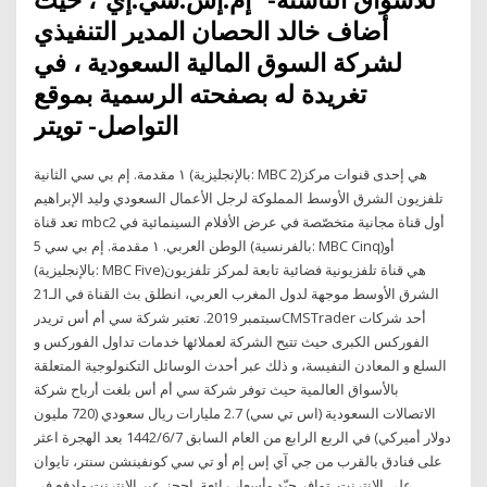
للأسواق الناشئة- "إم.إس.سي.إي"، حيث
أضاف خالد الحصان المدير التنفيذي
لشركة السوق المالية السعودية ، في
تغريدة له بصفحته الرسمية بموقع
التواصل- تويتر
١ مقدمة. إم بي سي الثانية (بالإنجليزية: MBC 2)‏ هي إحدى قنوات مركز
تلفزيون الشرق الأوسط المملوكة لرجل الأعمال السعودي وليد الإبراهيم
تعد قناة mbc2 أول قناة مجانية متخصّصة في عرض الأفلام السينمائية في
الوطن العربي. ١ مقدمة. إم بي سي 5 (بالفرنسية: MBC Cinq)‏ أو
(بالإنجليزية: MBC Five)‏ هي قناة تلفزيونية فضائية تابعة لمركز تلفزيون
الشرق الأوسط موجهة لدول المغرب العربي، انطلق بث القناة في الـ21
سبتمبر 2019. تعتبر شركة سي أم أس تريدرCMSTrader أحد شركات
الفوركس الكبرى حيث تتيح الشركة لعملائها خدمات تداول الفوركس و
السلع و المعادن النفيسة، و ذلك عبر أحدث الوسائل التكنولوجية المتعلقة
بالأسواق العالمية حيث توفر شركة سي أم أس بلغت أرباح شركة
الاتصالات السعودية (اس تي سي) 2.7 مليارات ريال سعودي (720 مليون
دولار أميركي) في الربع الرابع من العام السابق 7‏‏/6‏‏/1442 بعد الهجرة اعثر
على فنادق بالقرب من جي آي إس إم أو تي سي كونفينشن سنتر، تايوان
على الإنترنت. توافر جيّد وأسعار رائعة. احجز عبر الإنترنت وادفع في