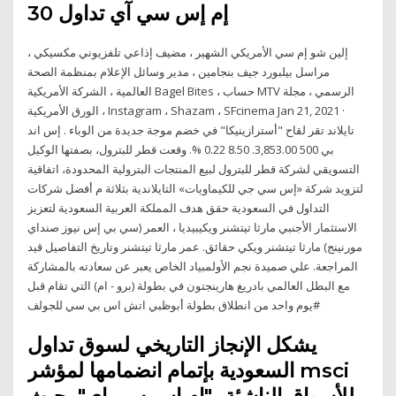
إم إس سي آي تداول 30
إلين شو إم سي الأمريكي الشهير ، مضيف إذاعي تلفزيوني مكسيكي ،
مراسل بيلبورد جيف بنجامين ، مدير وسائل الإعلام بمنظمة الصحة
العالمية ، الشركة الأمريكية Bagel Bites ، حساب MTV الرسمي ، مجلة
الورق الأمريكية ، Instagram ، Shazam ، SFcinema Jan 21, 2021 ·
تايلاند تقر لقاح "أسترازينيكا" في خضم موجة جديدة من الوباء . إس اند
بي 500 3,853.00. 8.50 0.22 %. وقعت قطر للبترول، بصفتها الوكيل
التسويقي لشركة قطر للبترول لبيع المنتجات البترولية المحدودة، اتفاقية
لتزويد شركة «إس سي جي للكيماويات» التايلاندية بثلاثة م أفضل شركات
التداول في السعودية حقق هدف المملكة العربية السعودية لتعزيز
الاستثمار الأجنبي مارثا تيتشنر ويكيبيديا ، العمر (سي بي إس نيوز صنداي
مورنينج) مارثا تيتشنر ويكي حقائق. عمر مارثا تيتشنر وتاريخ التفاصيل قيد
المراجعة. علي صميدة نجم الأولمبياد الخاص يعبر عن سعادته بالمشاركة
مع البطل العالمي بادريغ هارينجتون في بطولة (برو - ام) التي تقام قبل
يوم واحد من انطلاق بطولة أبوظبي اتش اس بي سي للجولف#
يشكل الإنجاز التاريخي لسوق تداول
السعودية بإتمام انضمامها لمؤشر msci