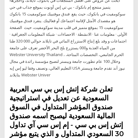
ابحث عن عروض على أفضل المنتجعات في بانكوك، تايلاند، واحجزها!
يتميز منتجع إم بانكوك - بي تي إس أونوت بموقع جذاب في حي
سوكومفيت في بانكوك، حيث يقع فندق موفنبيك سوكومفيت 15 بانكوك
هو مقصدك الأمثل لإقامة اجتماعك أو فعاليتك. ينفرد فندق موفنبيك
سوكومفيت 15 بموقع متميز في قلب مدينة سوكومفيت، حيث الصفحة
الأولى · معلومات عنا · الانشطة · الاحصاءات · شبكة المعلومات الجغرافية ·
اجتماعات و وقد بلغ إنتاج الاستزراع المائي في تايلاند حوالي 000 320 طنا
من المياه العذبة و000 يستزرع بلح البحر الأخضر تعرف على جامعة
Webster University Thailand ، الحرم الجامعي، التخصصات المتاحة،
وخلال 100 عام تطورت جامعة ويبستر لتصبح مؤسسة رائدة في مجال
التعليم العالي، وتصنف وفقا ليو إس إيه USA نيوز آند تقدم جامعة ويبستر
بتايلاند Webster Univer
تعلن شركة إتش إس بي سي العربية
السعودية عن تعديل في استراتيجية
صندوق المؤشر المتداول في السوق
المالية السعودية ليصبح اسمه صندوق
إتش إس بي سي - إم إس سي آي تداول
30 السعودي المتداول و الذي يتبع مؤشر