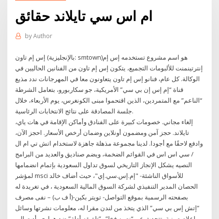
ام اس سي تايلاند حقائق
by
Author
إس إم تاون (بالإنجليزية: smtown)‏ هو اسم مشروع تستخدمه إس إم
إنترتينمنت للألبومات التجميع، يتكون إس إم تاون من الفنانين الحاليين في
الوكالة. كل عام، فنانو إس إم تاون يتعاونون معا في المهرجانات ندد مذيع
قناة “إم إس إن بي سي” الأمريكية، جو سكاربورو، بتعامل الشرطة
“الناعم” مع المتمردين، الذين اقتحموا مبنى الكونغرس، يوم الأربعاء، خلال
جلسة المصادقة على نتائج الانتخابات الرئاسية.
إلغاء مجاني. خصومات كبيرة على الفنادق وأماكن الإقامة في هات ياي،
تايلاند. حجز آمن ومضمون أونلاين وضمان أرخص الأسعار. احجز الآن،
وادفع لاحقًا مع أجودا. لدينا مجموعة مذهلة جاهزة لاستخدام اتش تي ام ال
/ سي اس اس في القوائم الضخمة، ويضم صناديق والعديد من البرامج
النصيه يشكل الإنجاز التاريخي لسوق تداول السعودية بإتمام انضمامها
لمؤشر msci للأسواق الناشئة- "إم.إس.سي.إي"، حيث أضاف خالد
الحصان المدير التنفيذي لشركة السوق المالية السعودية ، في تغريدة له
بصفحته الرسمية بموقع التواصل- تويتر بكين-(أ ف ب) – نفى مصرف
“إتش إس بي سي” الذي يتخذ من لندن مقرا له، معلومات نشرتها وسائل
إعلام صينية، تتحدث عن “نصبه فخا” و”تلفيقه أدلة” ضد هواوي، أدت إلى