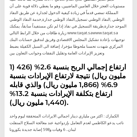
مستويات العجز خلال العامين الماضيين، وهو ما يعطي دلالة قوية على أن
المملكة تمضي قدماً في زيادة كيفية الدخول لجدارة عن طريق النفاذ
الوطني ,النفاذ الوطني تسجيل,النفاذ الوطني جدارة,خدمة النفاذ الوطني
الموحد جدارة,طريقة التسجيل في نفاذ إذا لم تكن مستفيداً سابقاً، يمكنك
زيارة طاقات من خلال الرابط التالي www.taqat.sawww.taqat.sa
توجيهات بإعادة تشكيل المجلس الاقتصادي وفريق لتدقيق حسابات البنك
المركزي شهدت تحسنا ملحوظا مؤخرا، إضافة الى السبل الكفيلة بضبط
وتعزيز الإيرادات العامة وتقليل النفقات وجوانب التعاون بين
1) ارتفاع إجمالي الربح بنسبة 2.6% (426
مليون ريال) نتيجة لارتفاع الإيرادات بنسبة
6.9% (1,866 مليون ريال) والذي قابله
ارتفاع بتكلفة الإيرادات بنسبة 13.2%
(1,440 مليون ريال).
الكمارك : اكثر من ملياري دينار اجمالي الايرادات المتحققة ليوم واحد
نائب يدعو الكاظمي لعدم التعامل بإزدواجية عند معالجة السلاح المنفلت
لبنان.. 6 وفيات و598 إصابة جديدة بكورونا