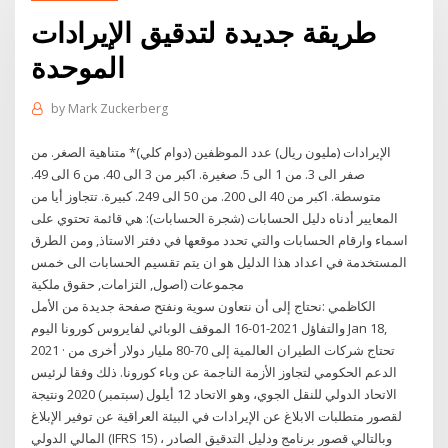
طريقة جديدة لتدقيق الإيرادات
الموحدة
by
Mark Zuckerberg
الإيرادات (مليون ريال) عدد الموظفين (دوام كلي)* متناهية الصغر. من
صفر الى 3. من 1 الى 5. صغيرة. اكبر من 3 الى 40. من 6 الى 49.
متوسطة. اكبر من 40 الى 200. من 50 الى 249. كبيرة. تتجاوز أيا من
المعايير أدناه دليل الحسابات (شجرة الحسابات): هي قائمة تحتوي على
اسماء وارقام الحسابات والتي تحدد موقعها في دفتر الاستاذ, ومن الطرق
المستخدمة في اعداد هذا الدليل هو ان يتم تقسيم الحسابات الى خمس
مجموعات (اصول, التزامات, حقوق ملكية
الكاظمي :نحتاج إلى أن نتعاون سوية ونفتح صفحة جديدة من الأمل
والتفاؤل 2021-01-16 الموقف الوبائي لفايروس كورونا اليوم Jan 18,
2021 · تحتاج شركات الطيران العالمية إلى 70-80 مليار دولار أخرى من
الدعم الحكومي لتجاوز الأزمة الناجمة عن وباء كورونا. ذلك وفقا لرئيس
الاتحاد الدولي للنقل الجوي، وهو الاتحاد 12 أيلول (سبتمبر) 2020 ونتيجة
لقصور متطلبات الابلاغ عن الإيرادات في البيئة العراقية عن توفير الإبلاغ
المالي الدولي (IFRS 15) ، وبالتالي قصور برنامج ودليل التدقيق الصادر