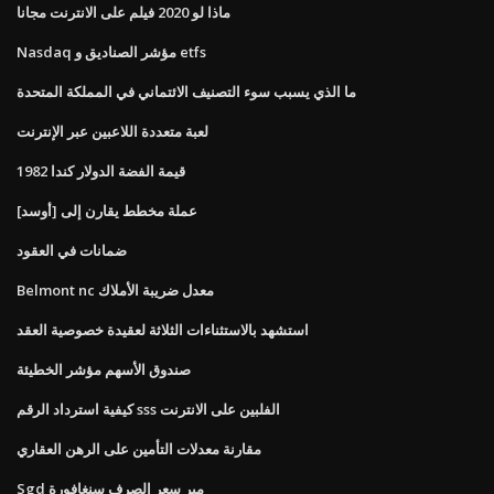
ماذا لو 2020 فيلم على الانترنت مجانا
Nasdaq مؤشر الصناديق و etfs
ما الذي يسبب سوء التصنيف الائتماني في المملكة المتحدة
لعبة متعددة اللاعبين عبر الإنترنت
قيمة الفضة الدولار كندا 1982
عملة مخطط يقارن إلى [أوسد]
ضمانات في العقود
Belmont nc معدل ضريبة الأملاك
استشهد بالاستثناءات الثلاثة لعقيدة خصوصية العقد
صندوق الأسهم مؤشر الخطيئة
كيفية استرداد الرقم sss الفلبين على الانترنت
مقارنة معدلات التأمين على الرهن العقاري
Sgd مير سعر الصرف سنغافورة