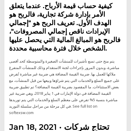
كيفية حساب قيمة الأرباح. عندما يتعلق
الأمر بإدارة شركة تجارية، فالربح هو
الهدف الأول. تعريف الربح هو "إجمالي
الإيرادات ناقص إجمالي المصروفات"،
فالربح هو المبالغ المالية التي يحصل عليها
الشخص خلال فترة محاسبية محددة.
يتم منح حتى تسع تأشيرات للمنشآت الصغيرة والمتوسطة كحد أقصى
مباشرة، وبدون المرور بإجراءات لجنة الاستقدام وذلك للمنشآت المتفرغ
ملاكها للعمل بها. ضريبة القيمة المضافة هي ضريبة غير مباشرة تُفرض
على جميع السلع والخدمات التي يتم شراؤها وبيعها من قبل المنشآت، مع
بعض الاستثناءات. ما المقصود بضريبة القيمة المضافة؟ تم تطبيق ضريبة
القيمة المضافة في دولة الإمارات في 1 يناير 2018، وهي ضريبة غير
مباشرة بنسبة 5% تفرض على معظم السلع والخدمات التي يتم توريدها
في كل مرحلة من مراحل سلسلة التوريد. See full list on
softexsw.com
Jan 18, 2021 · تحتاج شركات