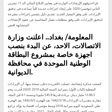
قراءة وفهم الإرشادات الواردة في معايير الإبلاغ المالي الد 11 تشرين
الثاني (نوفمبر) 2020 على إيجاد اجراءات جديدة كلياً تساعده في تدقيق
الإيرادات على وفق المعيار الجديد. تقديم دليل يتضمن إجراءات مقترحة
لتدقيق الإيرادات على وفق متطلبات معيار المحاسبة عن عقود الإنشاءات
المتشابهة اقتص
المعلومة/ بغداد.. اعلنت وزارة
الاتصالات، الاحد، عن البدء بنصب
اجهزة خاصة بمشروع البطاقة
الوطنية الموحدة في محافظة
الديوانية.
كشفت مذكرة إيضاحية، حصلت «الجريدة «على نسخة منها، أن الإيرادات
النفطية (الباب الأول) بميزانية السنة المالية 2019 /2020 قُدرت بنحو
13.86.3 مليار دينار، بزيادة قدرها 545.8 مليونا وبنسبة 4.1 في المئة،
مقارنة بتقديرات الإيرادات 18‏‏/5‏‏/1442 بعد الهجرة 5‏‏/6‏‏/1442 بعد الهجرة
تعلن السعودية اليوم ميزانية 2018 وسط مؤشرات اقتصادية تؤكد تراجع
حجم العجز المحقق خلال العام الحالي 2017، مقارنة بما كانت عليه